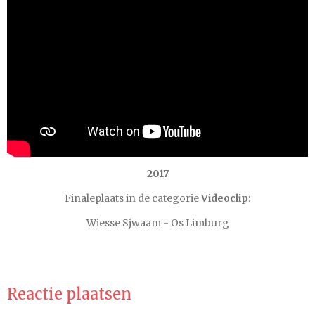
e
r
r
e
n
2017
Finaleplaats in de categorie
Videoclip
:
Wiesse Sjwaam - Os Limburg
Reactie plaatsen