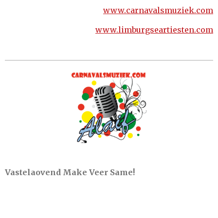
www.carnavalsmuziek.com
www.limburgseartiesten.com
Vastelaovend Make Veer Same!
cmc alaif, lvk, vastelaovesleedjeskonkoer,
leedjeskonkoer, limburg, carnaval, vastelaovend,
videoclip, covers, l1, l11, liedjes, provinciaal,