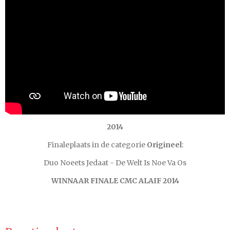
e
r
r
e
n
2014
Finaleplaats in de categorie
Origineel
:
Duo Noeets Jedaat -
De Welt Is Noe Va Os
WINNAAR FINALE CMC ALAIF 2014