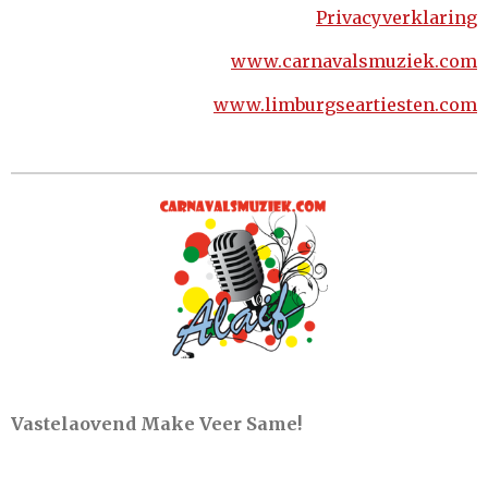
Privacyverklaring
www.carnavalsmuziek.com
www.limburgseartiesten.com
Vastelaovend Make Veer Same!
cmc alaif, lvk, vastelaovesleedjeskonkoer,