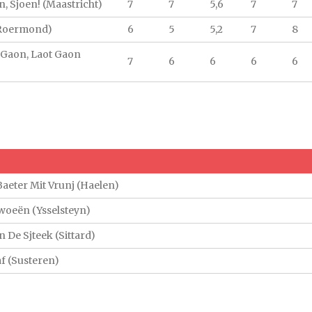
n, Sjoen! (Maastricht)
7
7
5,6
7
7
(Roermond)
6
5
5,2
7
8
 Gaon, Laot Gaon
7
6
6
6
6
Baeter Mit Vrunj (Haelen)
woeën (Ysselsteyn)
In De Sjteek (Sittard)
af (Susteren)