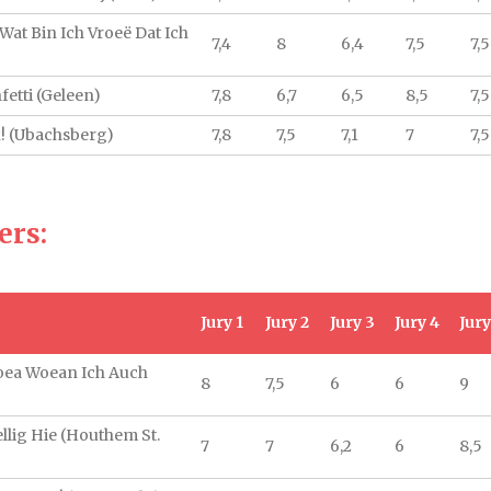
- Wat Bin Ich Vroeë Dat Ich
7,4
8
6,4
7,5
7,5
fetti (Geleen)
7,8
6,7
6,5
8,5
7,5
k! (Ubachsberg)
7,8
7,5
7,1
7
7,5
ers:
Jury 1
Jury 2
Jury 3
Jury 4
Jury
oea Woean Ich Auch
8
7,5
6
6
9
llig Hie (Houthem St.
7
7
6,2
6
8,5