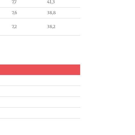
7,7
41,3
7,6
38,8
7,2
38,2