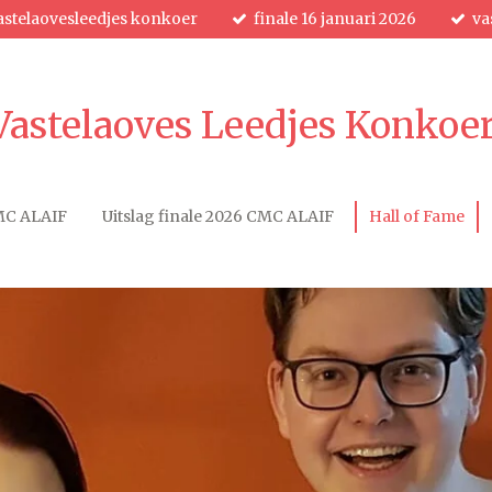
astelaovesleedjes konkoer
finale 16 januari 2026
va
 Vastelaoves Leedjes Konko
MC ALAIF
Uitslag finale 2026 CMC ALAIF
Hall of Fame