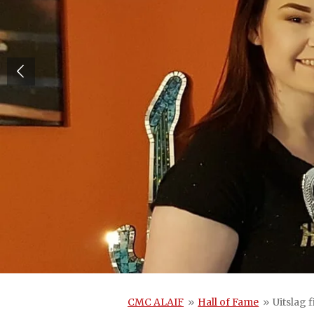
CMC ALAIF
»
Hall of Fame
»
Uitslag 