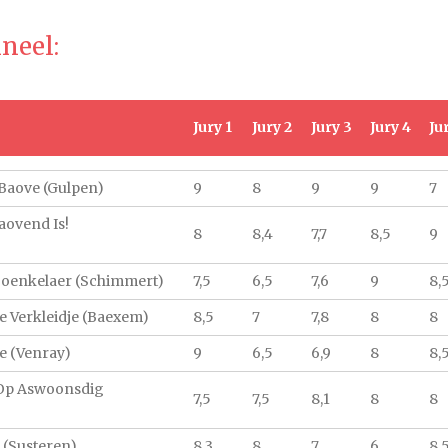
ineel:
Jury 1
Jury 2
Jury 3
Jury 4
Ju
Baove (Gulpen)
9
8
9
9
7
aovend Is!
8
8,4
7,7
8,5
9
Sjoenkelaer (Schimmert)
7,5
6,5
7,6
9
8,
de Verkleidje (Baexem)
8,5
7
7,8
8
8
e (Venray)
9
6,5
6,9
8
8,
 Op Aswoonsdig
7,5
7,5
8,1
8
8
 (Susteren)
8,3
8
7
6
8,