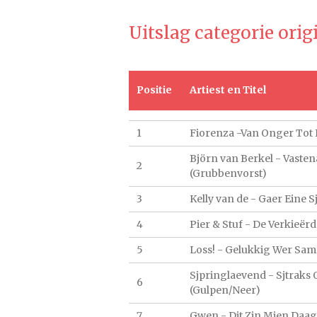
Uitslag categorie orig
Positie
Artiest en Titel
1
Fiorenza -Van Onger Tot 
Björn van Berkel - Vasten
2
(Grubbenvorst)
3
Kelly van de - Gaer Eine 
4
Pier & Stuf - De Verkieër
5
Loss! - Gelukkig Wer Sam
Sjpringlaevend - Sjtraks
6
(Gulpen/Neer)
7
Gwen - Dit Zin Mien Daag