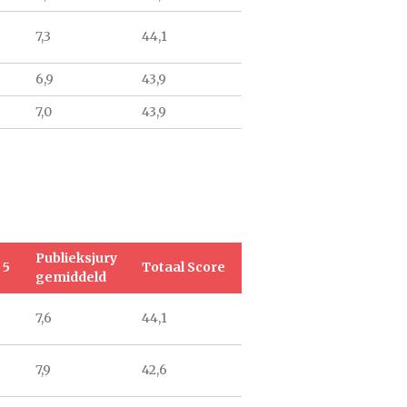
7,3
44,1
6,9
43,9
7,0
43,9
Publieksjury
 5
Totaal Score
gemiddeld
7,6
44,1
7,9
42,6