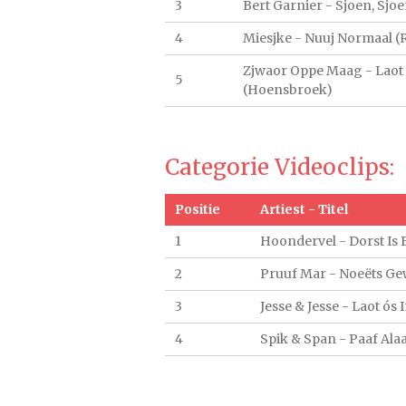
3
Bert Garnier - Sjoen, Sjoe
4
Miesjke - Nuuj Normaal 
Zjwaor Oppe Maag - Laot
5
(Hoensbroek)
Categorie Videoclips:
Positie
Artiest - Titel
1
Hoondervel - Dorst Is 
2
Pruuf Mar - Noeëts Ge
3
Jesse & Jesse - Laot ós 
4
Spik & Span - Paaf Ala