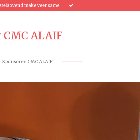
stelaovend make veer same
er CMC ALAIF
Sponsoren CMC ALAIF