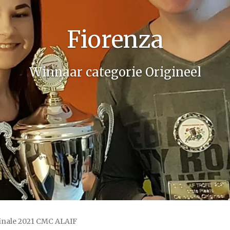
Fiorenza
Winnaar categorie Origineel
finale 2021 CMC ALAIF