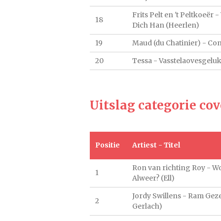
Frits Pelt en 't Peltkoeër 
18
Dich Han (Heerlen)
19
Maud (du Chatinier) - Con
20
Tessa - Vasstelaovesgelu
Uitslag categorie cov
Positie
Artiest - Titel
Ron van richting Roy - W
1
Alweer? (Ell)
Jordy Swillens - Ram Geze
2
Gerlach)