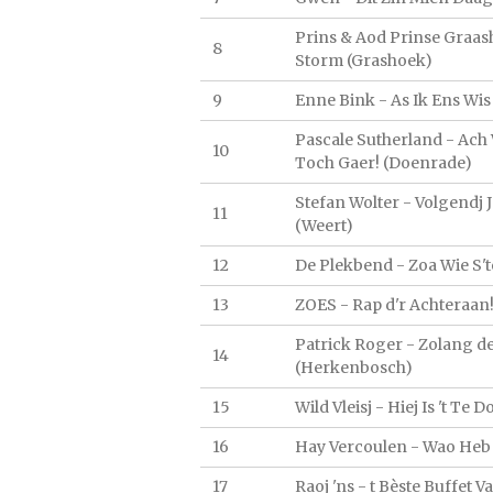
Prins & Aod Prinse Graash
8
Storm (Grashoek)
9
Enne Bink - As Ik Ens Wis
Pascale Sutherland - Ach 
10
Toch Gaer! (Doenrade)
Stefan Wolter - Volgendj 
11
(Weert)
12
De Plekbend - Zoa Wie S'
13
ZOES - Rap d'r Achteraan
Patrick Roger - Zolang de
14
(Herkenbosch)
15
Wild Vleisj - Hiej Is 't Te 
16
Hay Vercoulen - Wao Heb 
17
Raoj 'ns - t Bèste Buffet 