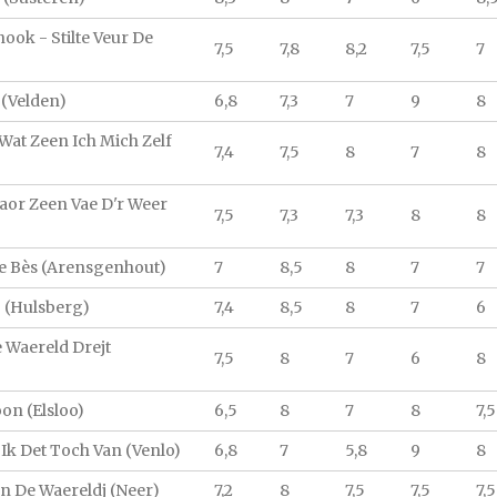
ook - Stilte Veur De
7,5
7,8
8,2
7,5
7
 (Velden)
6,8
7,3
7
9
8
Wat Zeen Ich Mich Zelf
7,4
7,5
8
7
8
Jaor Zeen Vae D'r Weer
7,5
7,3
7,3
8
8
te Bès (Arensgenhout)
7
8,5
8
7
7
! (Hulsberg)
7,4
8,5
8
7
6
 Waereld Drejt
7,5
8
7
6
8
Doon (Elsloo)
6,5
8
7
8
7,5
Ik Det Toch Van (Venlo)
6,8
7
5,8
9
8
Van De Waereldj (Neer)
7,2
8
7,5
7,5
7,5