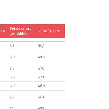
Publieksjury
ry 5
Totaal Score
gemiddeld
8,1
50,1
8,0
49,6
5
8,5
47,6
8,0
47,3
5
8,0
46,9
7,5
46,6
5
7,9
45,7